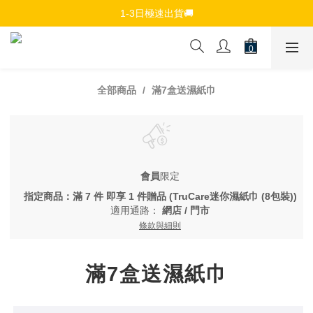
免費註冊會員，$150免運優惠
1-3日極速出貨🚚
追蹤Channel接收WhatsApp優惠通知
免費註冊會員，$150免運優惠
全部商品
滿7盒送濕紙巾
會員
限定
指定商品：滿 7 件 即享 1 件贈品 (TruCare迷你濕紙巾 (8包裝))
適用通路：
網店
/
門市
條款與細則
滿7盒送濕紙巾