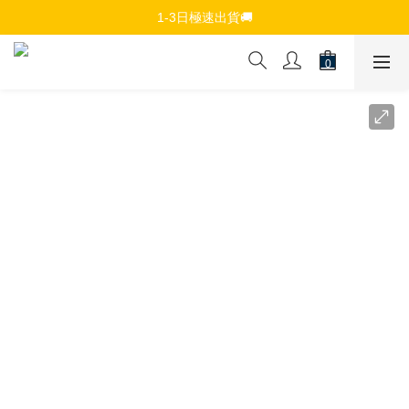
免費註冊會員，$150免運優惠
1-3日極速出貨🚚
追蹤Channel接收WhatsApp優惠通知
免費註冊會員，$150免運優惠