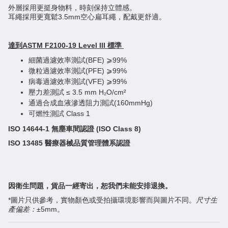
外層採用更挺身物料，時刻保持立體感。
耳繩採用更寬鬆3.5mm空心扁耳繩，配戴更舒適。
達到ASTM F2100-19 Level III 標準
細菌過濾效率測試(BFE) ⩾99%
微粒過濾效率測試(PFE) ⩾99%
病毒過濾效率測試(VFE) ⩾99%
壓力差測試 ≤ 3.5 mm H₂O/cm²
通過合成血液滲透阻力測試(160mmHg)
可燃性測試 Class 1
ISO 14644-1 無塵車間認證 (ISO Class 8)
ISO 13485 醫療器械品質管理體系認證
因衛生問題，貨品一經寄出，恕我們未能安排退換。
*圖片只供參考，實物顏色或受拍攝環境影響而與圖片不同。
尺寸生
產偏差：
±5mm。