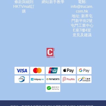
條款與細則
網站新手教學
電郵:
HKTVmall訂
info@trucare.
購
com.hk
地址: 新界屯
門新平街2號
屯門工業中心
E座7樓4室
意見及建議