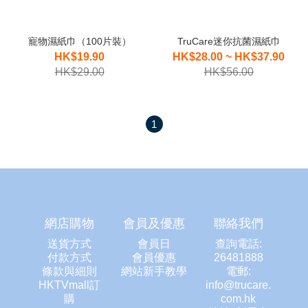
寵物濕紙巾（100片裝）
TruCare迷你抗菌濕紙巾
HK$19.90
HK$28.00 ~ HK$37.90
HK$29.00
HK$56.00
1
網店購物
會員及優惠
聯絡我們
送貨方式
會員日
查詢電話:
付款方式
會員優惠
26481888
條款與細則
網站新手教學
電郵:
HKTVmall訂
info@trucare.
購
com.hk