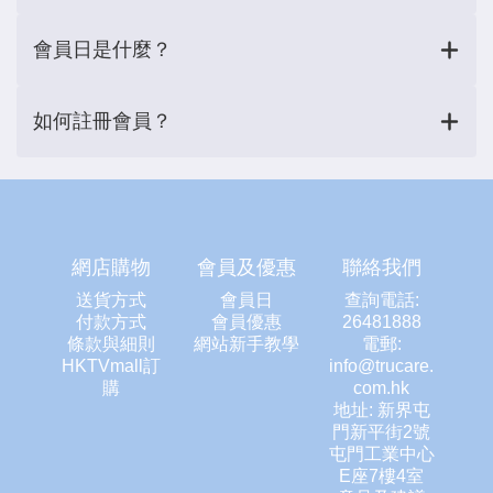
會員日是什麼？
如何註冊會員？
網店購物
會員及優惠
聯絡我們
送貨方式
會員日
查詢電話:
付款方式
會員優惠
26481888
條款與細則
網站新手教學
電郵:
HKTVmall訂
info@trucare.
購
com.hk
地址: 新界屯
門新平街2號
屯門工業中心
E座7樓4室