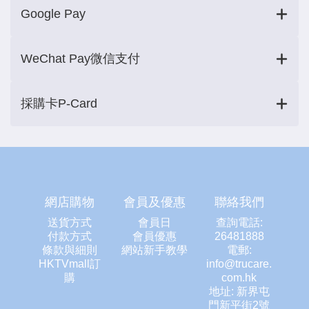
Google Pay
WeChat Pay微信支付
採購卡P-Card
網店購物
會員及優惠
聯絡我們
送貨方式
會員日
查詢電話:
付款方式
會員優惠
26481888
條款與細則
網站新手教學
電郵:
HKTVmall訂
info@trucare.
購
com.hk
地址: 新界屯
門新平街2號