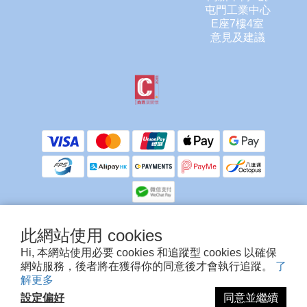
屯門工業中心
E座7樓4室
意見及建議
此網站使用 cookies
提提你，客服不會使用任何方式向你索取信用卡/提款卡資料或密碼。
Hi, 本網站使用必要 cookies 和追蹤型 cookies 以確保
除銀行ATM付款需要上傳入數紙人工確認外，其他付款方式為系統自動確認，多謝留
網站服務，後者將在獲得你的同意後才會執行追蹤。
了
意🙏
解更多
設定偏好
同意並繼續