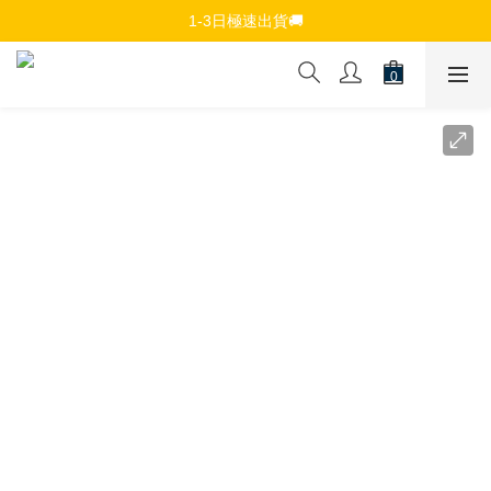
免費註冊會員，$150免運優惠
1-3日極速出貨🚚
追蹤Channel接收WhatsApp優惠通知
免費註冊會員，$150免運優惠