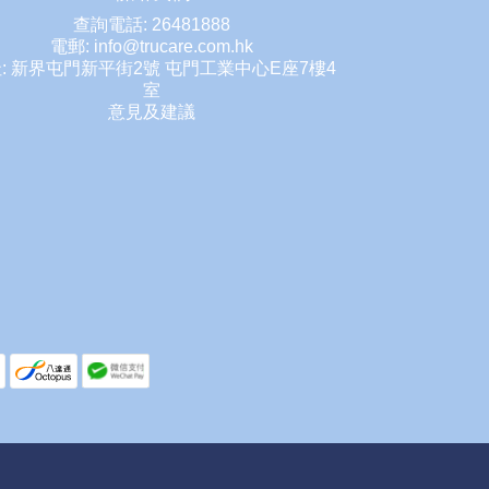
查詢電話: 26481888
電郵: info@trucare.com.hk
: 新界屯門新平街2號 屯門工業中心E座7樓4
室
意見及建議