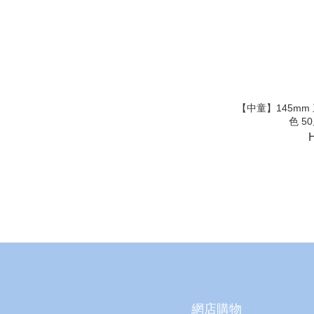
【中童】145mm
色 5
網店購物