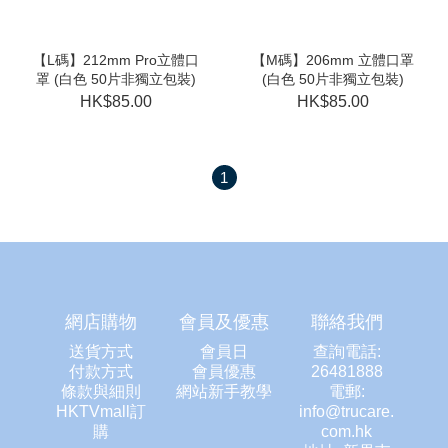
【L碼】212mm Pro立體口
【M碼】206mm 立體口罩
罩 (白色 50片非獨立包裝)
(白色 50片非獨立包裝)
HK$85.00
HK$85.00
1
網店購物
會員及優惠
聯絡我們
送貨方式
會員日
查詢電話:
付款方式
會員優惠
26481888
條款與細則
網站新手教學
電郵:
HKTVmall訂
info@trucare.
購
com.hk