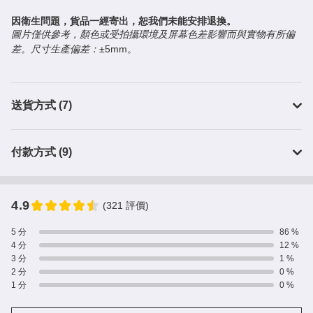
因衛生問題，貨品一經寄出，恕我們未能安排退換。
圖片僅供參考，顏色或受拍攝環境及屏幕色差影響而與實物有所偏
差。
尺寸生產偏差：
±5mm。
送貨方式 (7)
付款方式 (9)
4.9
(321 評價)
5 分
86 %
4 分
12 %
3 分
1 %
2 分
0 %
1 分
0 %