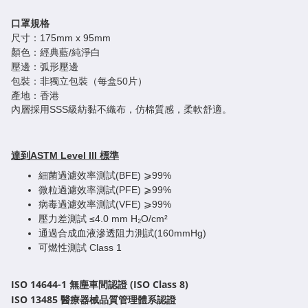
口罩規格
尺寸：175mm x 95mm
顏色：經典藍/純淨白
壓邊：弧形壓邊
包裝：非獨立包裝（每盒50片）
產地：香港
內層採用SSS級紡黏不織布，仿棉質感，柔軟舒適。
達到ASTM Level III 標準
細菌過濾效率測試(BFE) ⩾99%
微粒過濾效率測試(PFE) ⩾99%
病毒過濾效率測試(VFE) ⩾99%
壓力差測試 ≤4.0 mm H₂O/cm²
通過合成血液滲透阻力測試(160mmHg)
可燃性測試 Class 1
ISO 14644-1 無塵車間認證 (ISO Class 8)
ISO 13485 醫療器械品質管理體系認證