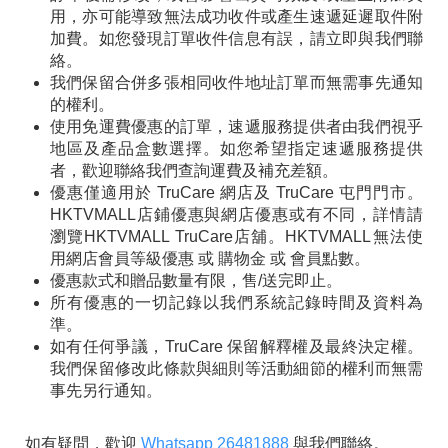
用，亦可能導致無法成功收件或產生速遞延遲取件附
加費。如您發現訂單收件信息有誤，請立即與我們聯
絡。
我們保留合併多張相同收件地址訂單而無需事先通知
的權利。
使用免運費優惠的訂單，速遞服務提供者由我們視乎
地區及產品盒數選擇。如您希望指定速遞服務提供
者，歡迎聯絡我們查詢運費及補充差額。
優惠僅適用於 TruCare 網店及 TruCare 屯門門市。
HKTVMALL店鋪優惠與網店優惠或有不同，詳情請
瀏覽HKTVMALL TruCare店舖。HKTVMALL無法使
用網店會員等級優惠 或 購物金 或 會員點數。
優惠款式和贈品數量有限，售/送完即止。
所有優惠的一切記錄以我們系統記錄時間及資料為
準。
如有任何爭議，TruCare 保留解釋權及最終決定權。
我們保留修改此條款與細則等活動細節的權利而無需
事先另行通知。
如有疑問，歡迎
Whatsapp 26481888
與我們聯絡。