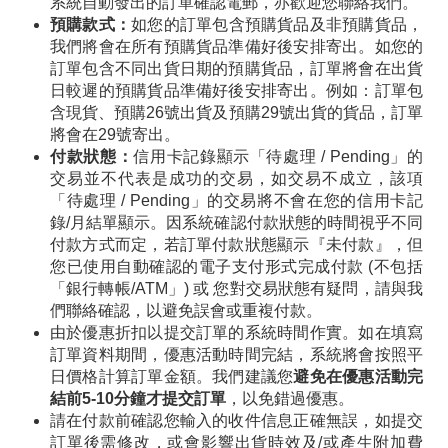
系統自動發出的訂單確認電郵，亦歡迎您聯絡我們。
預購款式：
如您的訂單包含預購貨品及非預購貨品，
我們將會在所有預購貨品準備好後安排寄出。如您的
訂單包含不同出貨日期的預購貨品，訂單將會在出貨
日較遲的預購貨品準備好後安排寄出。例如：訂單包
含現貨、預購26號出貨及預購29號出貨的貨品，訂單
將會在29號寄出。
付款狀態：
信用卡記錄顯示「待處理 / Pending」的
交易並不代表是成功的交易，如交易不成立，該項
「待處理 / Pending」的交易將不會在您的信用卡記
錄/月結單顯示。因系統確認付款狀態的時間視乎不同
付款方式而定，若訂單付款狀態顯示『未付款』，但
您已使用自動確認的電子支付形式完成付款 (不包括
「銀行轉帳/ATM」) 或 您對交易狀態有疑問，請與我
們聯絡確認，以避免誤會或重複付款。
由於優惠折扣以提交訂單的系統時間作實。如在填寫
訂單資料期間，優惠活動時間完結，系統將會按照平
日價格計算訂單金額。我們建議您
避免在優惠活動完
結前5-10分鐘才提交訂單
，以免錯過優惠。
請在付款前確認您輸入的收件信息正確無誤，如提交
訂單後需修改，或會影響出貨時效及/或產生附加費