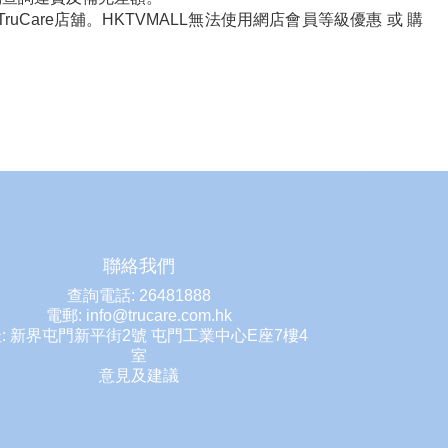
TruCare店舖。HKTVMALL無法使用網店會員等級優惠 或 購
聯絡我們
查詢電話: 26481888
電郵: info@trucare.com.hk
: 新界屯門新平街2號 屯門工業中心E座7樓4
室
意見及建議