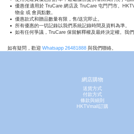
優惠僅適用於 TruCare 網店及 TruCare 屯門門市
物金 或 會員點數。
優惠款式和贈品數量有限，售/送完即止。
所有優惠的一切記錄以我們系統記錄時間及資料為準。
如有任何爭議，TruCare 保留解釋權及最終決定權
如有疑問，歡迎
Whatsapp 26481888
與我們聯絡。
網店購物
送貨方式
付款方式
條款與細則
HKTVmall訂購