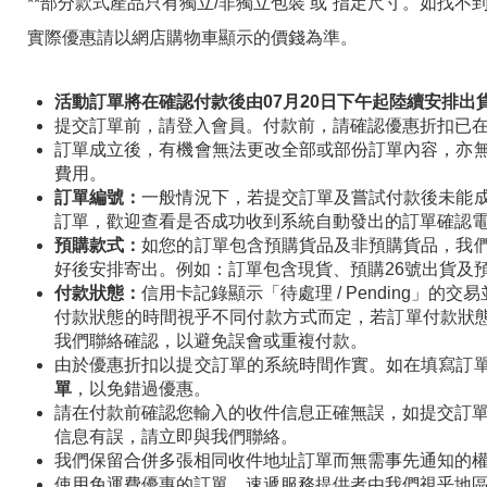
**部分款式產品只有獨立/非獨立包裝 或 指定尺寸。如找不到貨
實際優惠請以網店購物車顯示的價錢為準。
活動訂單將在確認付款後由07月20日下午起陸續安排
提交訂單前，請登入會員。付款前，請確認優惠折扣已
訂單成立後，有機會無法更改全部或部份訂單內容，亦
費用。
訂單編號：
一般情況下，若提交訂單及嘗試付款後未能
訂單，歡迎查看是否成功收到系統自動發出的訂單確認
預購款式：
如您的訂單包含預購貨品及非預購貨品，我
好後安排寄出。例如：訂單包含現貨、預購26號出貨及預
付款狀態：
信用卡記錄顯示「待處理 / Pending」
付款狀態的時間視乎不同付款方式而定，若訂單付款狀態顯
我們聯絡確認，以避免誤會或重複付款。
由於優惠折扣以提交訂單的系統時間作實。如在填寫訂
單
，以免錯過優惠。
請在付款前確認您輸入的收件信息正確無誤，如提交訂單
信息有誤，請立即與我們聯絡。
我們保留合併多張相同收件地址訂單而無需事先通知的
使用免運費優惠的訂單，速遞服務提供者由我們視乎地