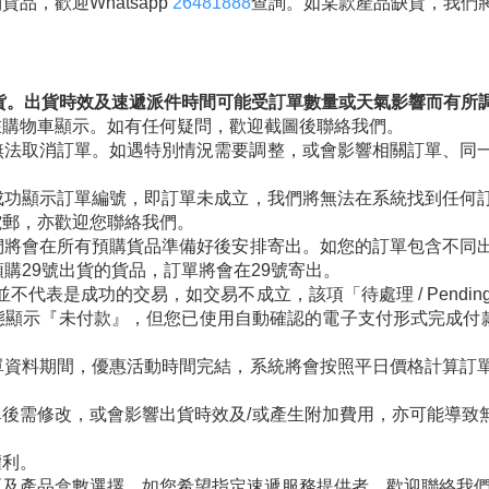
品，歡迎Whatsapp
26481888
查詢。如某款產品缺貨，我們
出貨。出貨時效及速遞派件時間可能受訂單數量或天氣影響而有所
在購物車顯示。如有任何疑問，歡迎截圖後聯絡我們。
無法取消訂單。如遇特別情況需要調整，或會影響相關訂單、同
成功顯示訂單編號，即訂單未成立，我們將無法在系統找到任何
電郵，亦歡迎您聯絡我們。
們將會在所有預購貨品準備好後安排寄出。如您的訂單包含不同
購29號出貨的貨品，訂單將會在29號寄出。
的交易並不代表是成功的交易，如交易不成立，該項「待處理 / Pen
示『未付款』，但您已使用自動確認的電子支付形式完成付款 (不
單資料期間，優惠活動時間完結，系統將會按照平日價格計算訂
後需修改，或會影響出貨時效及/或產生附加費用，亦可能導致
權利。
區及產品盒數選擇。如您希望指定速遞服務提供者，歡迎聯絡我