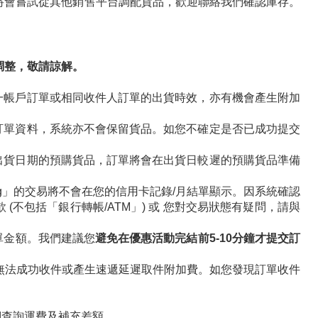
將會嘗試從其他銷售平台調配貨品，歡迎聯絡我們確認庫存。
調整，敬請諒解。
一帳戶訂單或相同收件人訂單的出貨時效，亦有機會產生附加
訂單資料，系統亦不會保留貨品。如您不確定是否已成功提交
出貨日期的預購貨品，訂單將會在出貨日較遲的預購貨品準備
ding」的交易將不會在您的信用卡記錄/月結單顯示。因系統確認
包括「銀行轉帳/ATM」) 或 您對交易狀態有疑問，請與
單金額。我們建議您
避免在優惠活動完結前5-10分鐘才提交訂
無法成功收件或產生速遞延遲取件附加費。如您發現訂單收件
們查詢運費及補充差額。