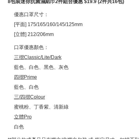
8包裝迷你抗菌濕紙巾2件組合優惠 $19.9 (2件共16包)
優惠口罩尺寸：
[平面] 175/165/160/145/125mm
[立體] 212/206mm
口罩優惠顏色：
三摺Classic/Lite/Dark
藍色、白色、黑色、灰色
四摺Prime
藍色、白色
三/四摺Colour
蜜桃粉、丁香紫、清新綠
立體Pro
白色