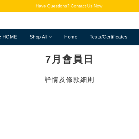
Have Questions? Contact Us Now!
Free Shipping for Members on Orders over $150
追蹤Channel接收WhatsApp優惠通知
Free Shipping for Members on Orders over $150
re HOME
Shop All
Home
Tests/Certificates
7月會員日
詳情及條款細則