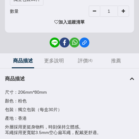
數量
加入追蹤清單
商品描述
更多說明
評價
推薦
(4)
商品描述
尺寸：206mm*80mm
顏色：粉色
包裝：獨立包裝（每盒30片）
產地：香港
外層採用更挺身物料，時刻保持立體感。
耳繩採用更寬鬆3.5mm空心扁耳繩，配戴更舒適。