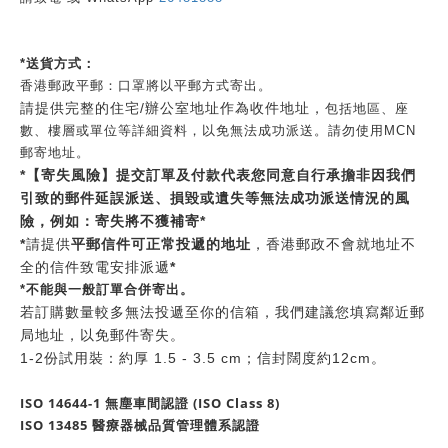
*送貨方式：
香港郵政平郵：口罩將以平郵方式寄出。
請提供完整的住宅/辦公室地址作為收件地址，
包括地區、座
數、樓層或單位等詳細資料，以免無法成功派送。請勿使用MCN
郵寄地址。
*【寄失風險】提交訂單及付款代表您同意自行承擔非因我們
引致的郵件延誤派送、損毀或遺失等無法成功派送情況的風
險，例如：寄失將不獲補寄*
*
請提供
平郵信件可正常投遞的地址
，香港郵政不會就地址不
全的信件致電安排派遞
*
*
不能與一般訂單合併寄出。
若訂購數量較多無法投遞至你的信箱，我們建議您填寫鄰近郵
局地址，以免郵件寄失。
1-2份試用裝：約厚 1.5 - 3.5 cm；信封闊度約12cm。
ISO 14644-1 無塵車間認證 (ISO Class 8)
ISO 13485 醫療器械品質管理體系認證