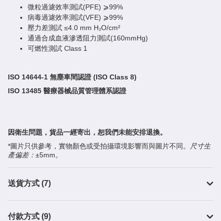
微粒過濾效率測試(PFE) ⩾99%
病毒過濾效率測試(VFE) ⩾99%
壓力差測試 ≤4.0 mm H₂O/cm²
通過合成血液滲透阻力測試(160mmHg)
可燃性測試 Class 1
ISO 14644-1 無塵車間認證 (ISO Class 8)
ISO 13485 醫療器械品質管理體系認證
因衛生問題，貨品一經寄出，恕我們未能安排退換。
*圖片只供參考，實物顏色或受拍攝環境影響而與圖片不同。
尺寸生
產偏差：
±5mm。
送貨方式 (7)
付款方式 (9)