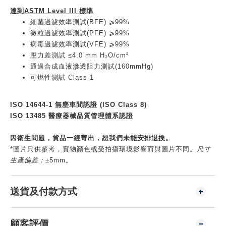
達到ASTM Level III 標準
細菌過濾效率測試(BFE) ⩾99%
微粒過濾效率測試(PFE) ⩾99%
病毒過濾效率測試(VFE) ⩾99%
壓力差測試 ≤4.0 mm H₂O/cm²
通過合成血液滲透阻力測試(160mmHg)
可燃性測試 Class 1
ISO 14644-1 無塵車間認證 (ISO Class 8)
ISO 13485 醫療器械品質管理體系認證
因衛生問題，貨品一經寄出，恕我們未能安排退換。
*圖片只供參考，實物顏色或受拍攝環境影響而與圖片不同。
尺寸
生產偏差：
±5mm。
送貨及付款方式
顧客評價