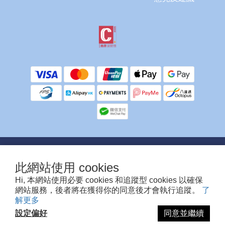
提提你，客服不會使用任何方式向你索取信用卡/提款卡資料或密碼。
除銀行ATM付款需要上傳入數紙人工確認外，其他付款方式為系統自動確認，多謝留
此網站使用 cookies
意🙏
Hi, 本網站使用必要 cookies 和追蹤型 cookies 以確保
網站服務，後者將在獲得你的同意後才會執行追蹤。
了
©TruCare Enterprise Limited
解更多
設定偏好
同意並繼續
立即購買