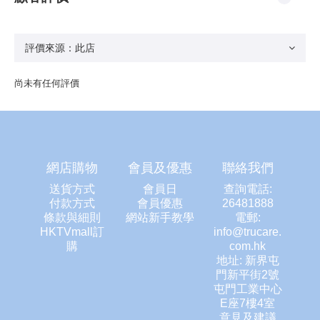
尚未有任何評價
網店購物
會員及優惠
聯絡我們
送貨方式
會員日
查詢電話:
付款方式
會員優惠
26481888
條款與細則
網站新手教學
電郵:
HKTVmall訂
info@trucare.
購
com.hk
地址: 新界屯
門新平街2號
屯門工業中心
E座7樓4室
意見及建議