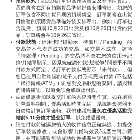
預購款式：
如您的訂單包含預購貨品及非預購貨品，
我們將會在所有預購貨品準備好後安排寄出。如您的
訂單包含不同出貨日期的預購貨品，訂單將會在出貨
日較遲的預購貨品準備好後安排寄出。例如：訂單包
含現貨、預購10月22日出貨及預10月26日出貨的貨
品，訂單將會在10月26日寄出。
付款狀態：
信用卡記錄顯示「待處理 / Pending」的
交易並不代表是成功的交易，如交易不成立，該項
「待處理 / Pending」的交易將不會在您的信用卡記
錄/月結單顯示。因系統確認付款狀態的時間視乎不同
付款方式而定，若訂單付款狀態顯示『未付款』，但
您已使用自動確認的電子支付形式完成付款 (不包括
「銀行轉帳/ATM」) 或 您對交易狀態有疑問，請與我
們聯絡確認，以避免誤會或重複付款。
由於優惠折扣以提交訂單的系統時間作實。如在填寫
訂單資料期間，優惠活動時間完結，系統將會按照平
日價格計算訂單金額。我們建議您
避免在優惠活動完
結前5-10分鐘才提交訂單
，以免錯過優惠。
請在付款前確認您輸入的收件信息正確無誤，如提交
訂單後需修改，或會影響出貨時效及/或產生附加費
用，亦可能導致無法成功收件或產生速遞延遲取件附